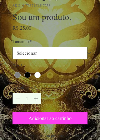
SKU: 217537123517253
Sou um produto.
Preço
R$ 25,00
Tamanho
*
Cor
*
Quantidade
*
Adicionar ao carrinho
Sou a descrição de um produto. Sou um 